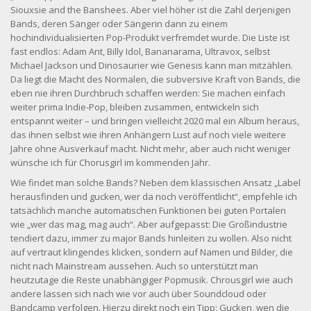
Siouxsie and the Banshees. Aber viel höher ist die Zahl derjenigen
Bands, deren Sänger oder Sängerin dann zu einem
hochindividualisierten Pop-Produkt verfremdet wurde. Die Liste ist
fast endlos: Adam Ant, Billy Idol, Bananarama, Ultravox, selbst
Michael Jackson und Dinosaurier wie Genesis kann man mitzählen.
Da liegt die Macht des Normalen, die subversive Kraft von Bands, die
eben nie ihren Durchbruch schaffen werden: Sie machen einfach
weiter prima Indie-Pop, bleiben zusammen, entwickeln sich
entspannt weiter – und bringen vielleicht 2020 mal ein Album heraus,
das ihnen selbst wie ihren Anhängern Lust auf noch viele weitere
Jahre ohne Ausverkauf macht. Nicht mehr, aber auch nicht weniger
wünsche ich für Chorusgirl im kommenden Jahr.
Wie findet man solche Bands? Neben dem klassischen Ansatz „Label
herausfinden und gucken, wer da noch veröffentlicht“, empfehle ich
tatsächlich manche automatischen Funktionen bei guten Portalen
wie „wer das mag, mag auch“. Aber aufgepasst: Die Großindustrie
tendiert dazu, immer zu major Bands hinleiten zu wollen. Also nicht
auf vertraut klingendes klicken, sondern auf Namen und Bilder, die
nicht nach Mainstream aussehen. Auch so unterstützt man
heutzutage die Reste unabhängiger Popmusik. Chrousgirl wie auch
andere lassen sich nach wie vor auch über Soundcloud oder
Bandcamp verfolgen. Hierzu direkt noch ein Tipp: Gucken, wen die