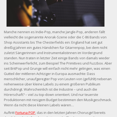
Manche nennen es Indie-Pop, manche Jangle-Pop, anderen fällt
vielleicht die sogenannte Anorak-Szene oder die C-86 Bands von
Shop Assistants bis The Chesterfields ein: England hat seit gut
dreißig Jahren ein gutes Händchen für Gitarrenpop, bei dem nicht
zuletzt Sängerinnen und Instrumentalistinnen im Vordergrund
standen. Nun traten in letzter Zeit einige Bands von damals wieder
ins Scheinwerferlicht, zum Beispiel The Primitives und Fuzzbox. Aber
seit BritPop und Grunge will einfach nicht mehr gelingen, was einen
Gutteil der mittleren Achtziger in Europa ausmachte: Dass
menschlicher, unaufgeregter Pop von Leuten von (gefühlt) nebenan
reihenweise über kleine Labels zu einem größeren Publikum
durchdringt. Wahrscheinlich ist die Industrie – und auch die
Hörerschaft? – viel zu top-down orientiert. Und nur teuerste
Produktionen mit riesigem Budget bestimmen den Musikgeschmack.
Wenn da nicht diese kleinen Labels wären…
Auftritt
Fortuna POP
, das in den letzten Jahren Chorusgirl bereits