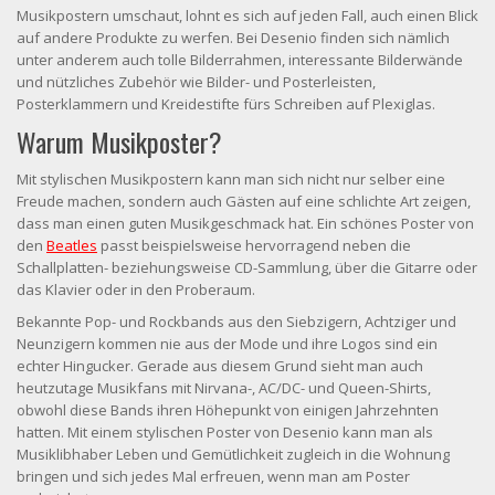
Musikpostern umschaut, lohnt es sich auf jeden Fall, auch einen Blick
auf andere Produkte zu werfen. Bei Desenio finden sich nämlich
unter anderem auch tolle Bilderrahmen, interessante Bilderwände
und nützliches Zubehör wie Bilder- und Posterleisten,
Posterklammern und Kreidestifte fürs Schreiben auf Plexiglas.
Warum Musikposter?
Mit stylischen Musikpostern kann man sich nicht nur selber eine
Freude machen, sondern auch Gästen auf eine schlichte Art zeigen,
dass man einen guten Musikgeschmack hat. Ein schönes Poster von
den
Beatles
passt beispielsweise hervorragend neben die
Schallplatten- beziehungsweise CD-Sammlung, über die Gitarre oder
das Klavier oder in den Proberaum.
Bekannte Pop- und Rockbands aus den Siebzigern, Achtziger und
Neunzigern kommen nie aus der Mode und ihre Logos sind ein
echter Hingucker. Gerade aus diesem Grund sieht man auch
heutzutage Musikfans mit Nirvana-, AC/DC- und Queen-Shirts,
obwohl diese Bands ihren Höhepunkt von einigen Jahrzehnten
hatten. Mit einem stylischen Poster von Desenio kann man als
Musiklibhaber Leben und Gemütlichkeit zugleich in die Wohnung
bringen und sich jedes Mal erfreuen, wenn man am Poster