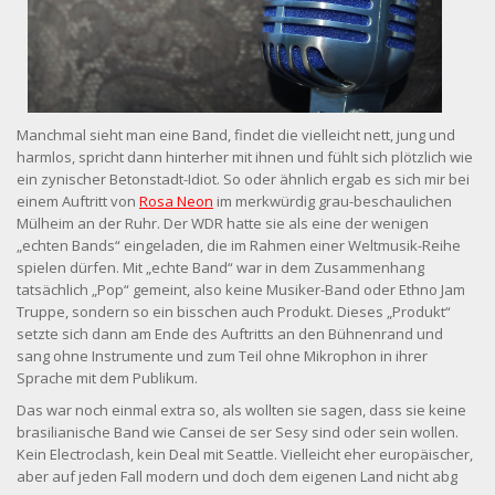
Manchmal sieht man eine Band, findet die vielleicht nett, jung und
harmlos, spricht dann hinterher mit ihnen und fühlt sich plötzlich wie
ein zynischer Betonstadt-Idiot. So oder ähnlich ergab es sich mir bei
einem Auftritt von
Rosa Neon
im merkwürdig grau-beschaulichen
Mülheim an der Ruhr. Der WDR hatte sie als eine der wenigen
„echten Bands“ eingeladen, die im Rahmen einer Weltmusik-Reihe
spielen dürfen. Mit „echte Band“ war in dem Zusammenhang
tatsächlich „Pop“ gemeint, also keine Musiker-Band oder Ethno Jam
Truppe, sondern so ein bisschen auch Produkt. Dieses „Produkt“
setzte sich dann am Ende des Auftritts an den Bühnenrand und
sang ohne Instrumente und zum Teil ohne Mikrophon in ihrer
Sprache mit dem Publikum.
Das war noch einmal extra so, als wollten sie sagen, dass sie keine
brasilianische Band wie Cansei de ser Sesy sind oder sein wollen.
Kein Electroclash, kein Deal mit Seattle. Vielleicht eher europäischer,
aber auf jeden Fall modern und doch dem eigenen Land nicht abg