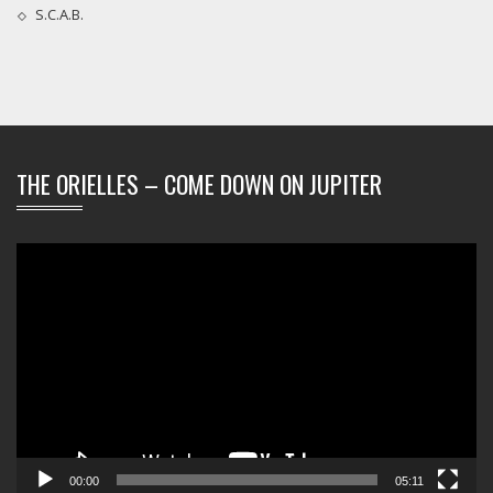
S.C.A.B.
THE ORIELLES – COME DOWN ON JUPITER
Video-
Player
00:00
05:11